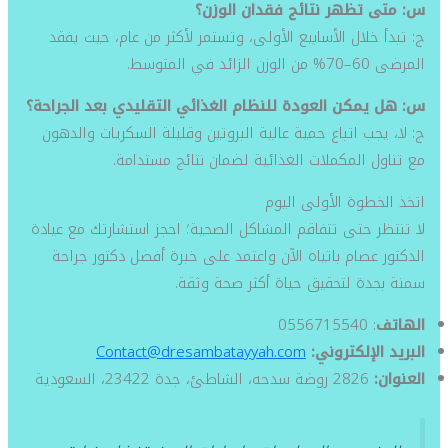
س: متى تظهر نتائج فقدان الوزن؟
ج: تبدأ خلال الأسابيع الأولى، وتستمر لأكثر من عام، حيث يفقد
المرضى 60–70% من الوزن الزائد في المتوسط.
س: هل يمكن العودة للنظام الغذائي التقليدي بعد الجراحة؟
ج: لا، يجب اتباع حمية عالية البروتين وقليلة السكريات والدهون
مع تناول المكملات الغذائية لضمان نتائج مستدامة.
اتخذ الخطوة الأولى اليوم
لا تنتظر حتى تتفاقم المشاكل الصحية؛ احجز استشارتك مع عيادة
الدكتور عصام باتياه الآن واعتمد على خبرة أفضل دكتور جراحة
سمنة بجدة لتحقيق حياة أكثر صحة وثقة.
الهاتف
: 0556715540
البريد الإلكتروني:
Contact@dresambatayyah.com
العنوان:
2826 روضة سدحه، الشاطئ، جدة 23422، السعودية