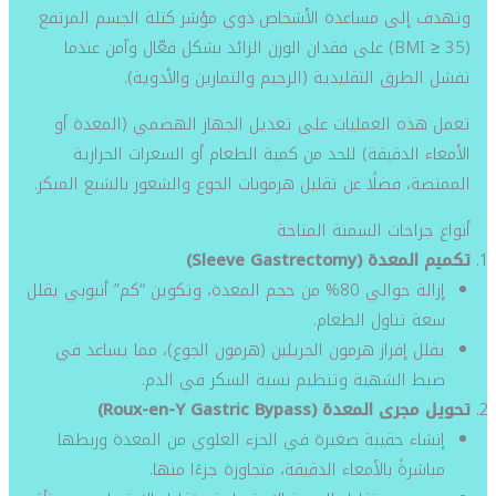
وتهدف إلى مساعدة الأشخاص ذوي مؤشر كتلة الجسم المرتفع
(BMI ≥ 35) على فقدان الوزن الزائد بشكل فعّال وآمن عندما
تفشل الطرق التقليدية (الرجيم والتمارين والأدوية).
تعمل هذه العمليات على تعديل الجهاز الهضمي (المعدة أو
الأمعاء الدقيقة) للحد من كمية الطعام أو السعرات الحرارية
الممتصة، فضلًا عن تقليل هرمونات الجوع والشعور بالشبع المبكر.
أنواع جراحات السمنة المتاحة
تكميم المعدة (Sleeve Gastrectomy)
إزالة حوالي 80% من حجم المعدة، وتكوين “كم” أنبوبي يقلل
سعة تناول الطعام.
يقلل إفراز هرمون الجريلين (هرمون الجوع)، مما يساعد في
ضبط الشهية وتنظيم نسبة السكر في الدم.
تحويل مجرى المعدة (Roux-en-Y Gastric Bypass)
إنشاء حقيبة صغيرة في الجزء العلوي من المعدة وربطها
مباشرةً بالأمعاء الدقيقة، متجاوزة جزءًا منها.