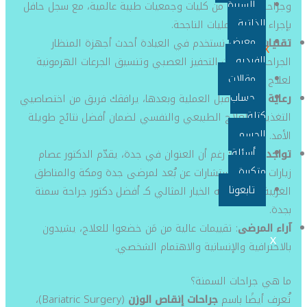
السيرة
وجراحة السمنة من كليات وجمعيات طبية عالمية، مع سجل حافل
الذاتية
بإجراء مئات العمليات الناجحة.
معرض
تقنيات حديثة
: نستخدم في العيادة أحدث أجهزة المنظار
X
الفيديو
الجراحي وتقنيات التحفيز العصبي وتنسيق الجرعات الهرمونية
مقالات
لعلاج السمنة.
حساب
رعاية شاملة
: قبل العملية وبعدها، يرافقك فريق من اختصاصيي
كتلة
التغذية والعلاج الطبيعي والنفسي لضمان أفضل نتائج طويلة
الجسم
الأمد.
أسئلة
تواجد مستمر:
رغم أن العنوان في جدة، يقدّم الدكتور عصام
متكررة
زيارات دورية واستشارات عن بُعد لمرضى جدة ومكة والمناطق
تابعونا
الغربية، مما يجعله الخيار المثالي كـ أفضل دكتور جراحة سمنة
بجدة.
آراء المرضى
: تقييمات عالية من مَن خضعوا للعلاج، يشيدون
X
بالاحترافية والإنسانية والاهتمام الشخصي.
ما هي جراحات السمنة؟
تُعرف أيضًا باسم
جراحات إنقاص الوزن
(Bariatric Surgery)،