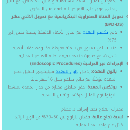
يجمع بين تقليل السعة الاستيعابية وتقليل الامتصاص، مع تأثير
إيجابي قوي على الأمراض المرافقة مثل السكري.
تحويل القناة الصفراوية البنكرياسية مع تحويل الاثني عشر
(BPD-DS)
دمج
تكميم المعدة
مع تجاوز الأمعاء الدقيقة بنسبة تصل إلى
75%.
مناسب لمن يعانون من سمنة مفرطة جدًا ومضاعفات أيضية
شديدة، مع ضرورة متابعة دقيقة لحالة العناصر الغذائية.
الإجراءات غير الجراحية (Endoscopic Procedures)
بالون المعدة
: إدخال
بالون للمعدة
سيليكوني لتقليل حجم
المعدة مؤقتًا، مع نتائج تظهر خلال 6 أشهر غالبًا.
بوتكس المعدة
: حقن مناطق مختارة من جدار المعدة بمنشط
البوتولينوم لتقليل حركتها وتقليل الشهية.
مميزات العلاج تحت إشراف د. عصام
نسبة نجاح عالية
: فقدان يتراوح بين 60–70% من الوزن الزائد
خلال عام واحد بعد العملية.