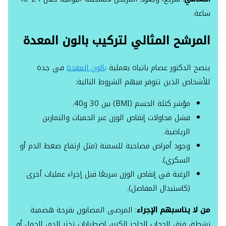
ساعة.
المرشح المثالي لتركيب بالون المعدة
ينصح الدكتور عصام باتياه بعملية
بالون المعدة
في جدة
للأشخاص الذين تتوفر فيهم الشروط التالية:
مؤشر كتلة الجسم (BMI) بين 30 و40.
فشل محاولات إنقاص الوزن عبر الحميات والتمارين
الرياضية.
وجود أمراض مصاحبة للسمنة (مثل ارتفاع ضغط الدم أو
السكري).
الرغبة في إنقاص الوزن سريعًا قبل إجراء عمليات أخرى
(كاستبدال المفاصل).
من لا يناسبهم الإجراء
: المرضى المصابون بقرحة هضمية
نشطة، فتق الحجاب الحاجز الكبير، اضطرابات تخثر الدم، الحمل أو