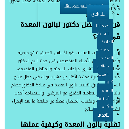
المنظار الطبي، فيشغل حجمًا من مساحة المعدة، محدثًا شعورًا
المختبرات الموصى بها
حساب كتلة الجسم
مبكرًا بالشبع.ف
النوادي
أسئلة متكررة
من هو أفضل دكتور لبالون المعدة
تابعونا
خدماتنا
السيرة
في جدة؟
X
الذاتية
معرض
إن اختيار الطبيب المناسب هو الأساس لتحقيق نتائج مرضية
الفيديو
وآمنة. يبرز ضمن الأطباء المتخصصين في جدة اسم الدكتور
مقالات
عصام باتياه، استشاري جراحات السمنة والمناظير المتقدمة،
حساب
حيث يتمتع بخبرة ممتدة لأكثر من عشر سنوات في مجال علاج
كتلة
السمنة وتطبيق تقنيات بالون المعدة في عيادة الدكتور عصام
الجسم
باتياه. يشتهر بتعامله الدقيق مع المرضى، واستخدامه أحدث
أسئلة
أنواع البالونات وتقنيات المنظار، فضلًا عن متابعة ما بعد الإجراء
متكررة
لضمان أفضل النتائج.
تابعونا
تقنية بالون المعدة وكيفية عملها