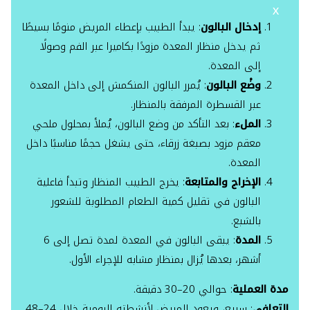
X
إدخال البالون
: يبدأ الطبيب بإعطاء المريض منومًا بسيطًا
ثم يدخل منظار المعدة مزودًا بكاميرا عبر الفم وصولًا
إلى المعدة.
وضْع البالون
: يُمرر البالون المنكمش إلى داخل المعدة
عبر القسطرة المرفقة بالمنظار.
الملء
: بعد التأكد من وضع البالون، يُملأ بمحلول ملحي
معقم مزود بصبغة زرقاء، حتى يشغل حجمًا مناسبًا داخل
المعدة.
الإخراج والمتابعة
: يخرج الطبيب المنظار وتبدأ فاعلية
البالون في تقليل كمية الطعام المطلوبة للشعور
بالشبع.
المدة
: يبقى البالون في المعدة لمدة تصل إلى 6
أشهر، بعدها يُزال بمنظار مشابه للإجراء الأول.
مدة العملية
: حوالي 20–30 دقيقة.
التعافي
: سريع، ويعود المريض لأنشطته اليومية خلال 24–48