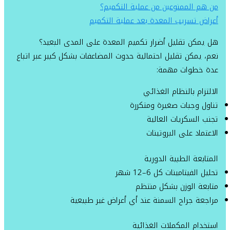
من هم الممنوعين من عملية التكميم؟
أعراض تسريب المعدة بعد عملية التكميم
هل يمكن تقليل أضرار تكميم المعدة على المدى البعيد؟
نعم، يمكن تقليل احتمالية حدوث المضاعفات بشكل كبير عبر اتباع
عدة خطوات مهمة:
الالتزام بالنظام الغذائي
تناول وجبات صغيرة ومتكررة
تجنب السكريات العالية
الاعتماد على البروتينات
المتابعة الطبية الدورية
تحليل الفيتامينات كل 6–12 شهر
متابعة الوزن بشكل منتظم
مراجعة جراح السمنة عند أي أعراض غير طبيعية
استخدام المكملات الغذائية