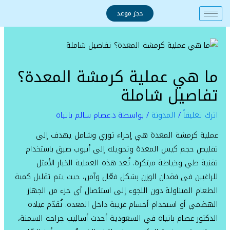
خطي
حجز موعد
لى
لمحتوى
ما هي عملية كرمشة المعدة؟
تفاصيل شاملة
اترك تعليقاً
/
المدونة
/ بواسطة
د.عصام سالم باتياه
عملية كرمشة المعدة هي إجراء ثوري وشامل يهدف إلى
تقليص حجم كيس المعدة وتحويله إلى أنبوب ضيق باستخدام
تقنية طي وخياطة مبتكرة. تُعد هذه العملية الخيار الأمثل
للراغبين في فقدان الوزن بشكل فعّال وآمن، حيث يتم تقليل كمية
الطعام المتناولة دون اللجوء إلى استئصال أي جزء من الجهاز
الهضمي أو استخدام أجسام غريبة داخل المعدة. تُقدّم عيادة
الدكتور عصام باتياه في السعودية أحدث أساليب جراحة السمنة،