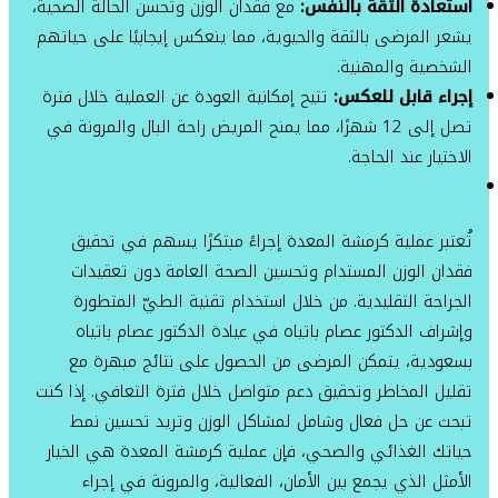
استعادة الثقة بالنفس:
مع فقدان الوزن وتحسن الحالة الصحية،
يشعر المرضى بالثقة والحيوية، مما ينعكس إيجابيًا على حياتهم
الشخصية والمهنية.
إجراء قابل للعكس:
تتيح إمكانية العودة عن العملية خلال فترة
تصل إلى 12 شهرًا، مما يمنح المريض راحة البال والمرونة في
الاختيار عند الحاجة.
تُعتبر عملية كرمشة المعدة إجراءً مبتكرًا يسهم في تحقيق
فقدان الوزن المستدام وتحسين الصحة العامة دون تعقيدات
الجراحة التقليدية. من خلال استخدام تقنية الطيّ المتطورة
وإشراف الدكتور عصام باتياه في عيادة الدكتور عصام باتياه
بسعودية، يتمكن المرضى من الحصول على نتائج مبهرة مع
تقليل المخاطر وتحقيق دعم متواصل خلال فترة التعافي. إذا كنت
تبحث عن حل فعال وشامل لمشاكل الوزن وتريد تحسين نمط
حياتك الغذائي والصحي، فإن عملية كرمشة المعدة هي الخيار
الأمثل الذي يجمع بين الأمان، الفعالية، والمرونة في إجراء