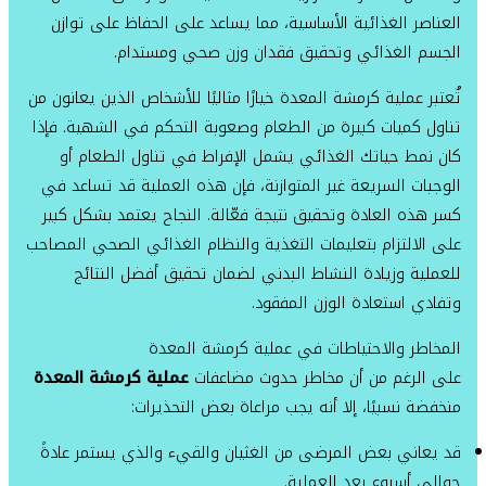
العناصر الغذائية الأساسية، مما يساعد على الحفاظ على توازن
الجسم الغذائي وتحقيق فقدان وزن صحي ومستدام.
تُعتبر عملية كرمشة المعدة خيارًا مثاليًا للأشخاص الذين يعانون من
تناول كميات كبيرة من الطعام وصعوبة التحكم في الشهية. فإذا
كان نمط حياتك الغذائي يشمل الإفراط في تناول الطعام أو
الوجبات السريعة غير المتوازنة، فإن هذه العملية قد تساعد في
كسر هذه العادة وتحقيق نتيجة فعّالة. النجاح يعتمد بشكل كبير
على الالتزام بتعليمات التغذية والنظام الغذائي الصحي المصاحب
للعملية وزيادة النشاط البدني لضمان تحقيق أفضل النتائج
وتفادي استعادة الوزن المفقود.
المخاطر والاحتياطات في عملية كرمشة المعدة
على الرغم من أن مخاطر حدوث مضاعفات
عملية كرمشة المعدة
منخفضة نسبيًا، إلا أنه يجب مراعاة بعض التحذيرات:
قد يعاني بعض المرضى من الغثيان والقيء والذي يستمر عادةً
حوالي أسبوع بعد العملية.