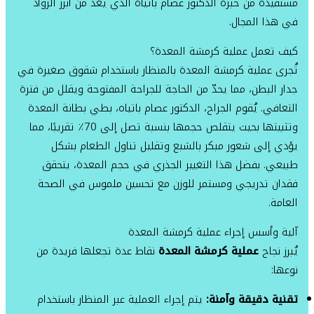
مستفيدة من خبرة الدكتور عصام باتياه الذي يُعد من أبرز الروّاد
في هذا المجال.
كيف تعمل عملية كرمشة المعدة؟
تُجرى عملية كرمشة المعدة بالمنظار باستخدام شقوق صغيرة في
جدار البطن، مما يحدّ من الحاجة للجراحة المفتوحة ويقلل من فترة
التعافي. يُقوم الجراح، الدكتور عصام باتياه، بطي بطانة المعدة
وتثبيتها بحيث يتقلص حجمها بنسبة تصل إلى 70٪ تقريبًا، مما
يؤدي إلى شعور مبكر بالشبع وتقليل تناول الطعام بشكل
طبيعي. بفضل هذا التغيير الجذري في حجم المعدة، يتحقق
فقدان تدريجي ومستمر للوزن مع تحسين ملموس في الصحة
العامة.
آلية وأسس إجراء عملية كرمشة المعدة
يُبرز نجاح
عملية كرمشة المعدة
نقاط عدة تجعلها فريدة من
نوعها:
تقنية دقيقة وآمنة:
يتم إجراء العملية عبر المنظار باستخدام