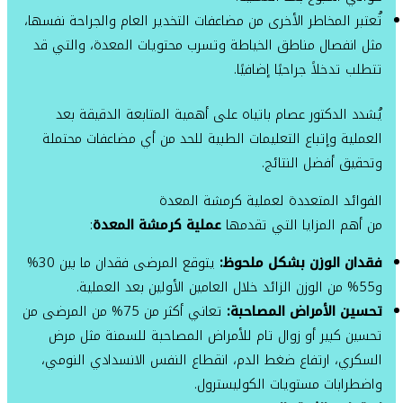
تُعتبر المخاطر الأخرى من مضاعفات التخدير العام والجراحة نفسها،
مثل انفصال مناطق الخياطة وتسرب محتويات المعدة، والتي قد
تتطلب تدخلاً جراحيًا إضافيًا.
يُشدد الدكتور عصام باتياه على أهمية المتابعة الدقيقة بعد
العملية وإتباع التعليمات الطبية للحد من أي مضاعفات محتملة
وتحقيق أفضل النتائج.
الفوائد المتعددة لعملية كرمشة المعدة
من أهم المزايا التي تقدمها
عملية كرمشة المعدة
:
فقدان الوزن بشكل ملحوظ:
يتوقع المرضى فقدان ما بين 30%
و55% من الوزن الزائد خلال العامين الأولين بعد العملية.
تحسين الأمراض المصاحبة:
تعاني أكثر من 75% من المرضى من
تحسين كبير أو زوال تام للأمراض المصاحبة للسمنة مثل مرض
السكري، ارتفاع ضغط الدم، انقطاع النفس الانسدادي النومي،
واضطرابات مستويات الكوليسترول.