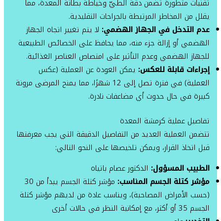
تقنيات متطورة تضمن دقة الطيّ وخياطة بطانة المعدة، مما
يقلل من المخاطر المرتبطة بالجراحات التقليدية.
عدم التدخل في الجهاز الهضمي:
لا يتم تغيير اتجاه الجهاز
الهضمي أو إزالة جزء منه، مما يحافظ على الخصائص الطبيعية
للجهاز الهضمي وعدم التأثير على امتصاص العناصر الغذائية.
إجراءات قابلة للعكس:
يمكن العودة عن العملية (عكس
العملية) في فترة تصل إلى 12 شهرًا، مما يمنح المرضى مرونة
كبيرة في حال حدوث أي مضاعفات نادرة.
تفاصيل عملية كرمشة المعدة
تتضمن العملية العديد من التفاصيل الدقيقة التي يجب معرفتها
قبل اتخاذ القرار، ويمكن تلخيصها على النحو التالي:
الطبيب المسؤول:
الدكتور عصام باتياه
مؤشر كتلة الجسم المناسب:
مؤشر كتلة الجسم يبدأ من 30
(حسب الأمراض المصاحبة)، ويناسب عادة من لديهم مؤشر كتلة
الجسم 35 أو أكثر، مع إمكانية النظر في حالات أخرى