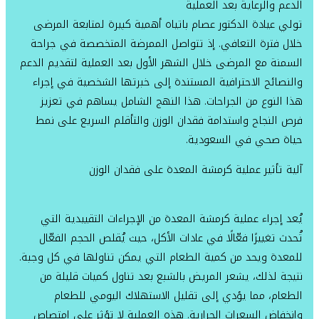
الدعم والرعاية بعد العملية
تولي عيادة الدكتور عصام باتياه أهمية كبيرة لمتابعة المرضى
خلال فترة التعافي. إذ تتواصل الممرضة المتخصصة في جراحة
السمنة مع المرضى خلال الشهر الأول بعد العملية لتقديم الدعم
والنصائح الاحترافية المستندة إلى خبرتها الشخصية في إجراء
هذا النوع من الجراحات. هذا النهج الشامل يساهم في تعزيز
فرص النجاح واستدامة فقدان الوزن والتأقلم السريع على نمط
حياة صحي في السعودية.
آلية تأثير عملية كرمشة المعدة على فقدان الوزن
يُعد إجراء عملية كرمشة المعدة من الإجراءات التقييدية التي
تُحدث تغييرًا فعّالًا في عادات الأكل، حيث يُقلص الحجم الفعّال
للمعدة ويحد من كمية الطعام التي يمكن تناولها في كل وجبة.
نتيجة لذلك، يشعر المريض بالشبع بعد تناول كميات قليلة من
الطعام، مما يؤدي إلى تقليل الاستهلاك اليومي للطعام
وانخفاض السعرات الحرارية. هذه العملية لا تؤثر على امتصاص