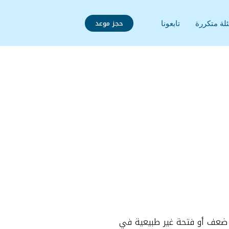
حجز موعد
لة متكررة
تابعونا
قطة ضعف أو فتحة غير طبيعية في