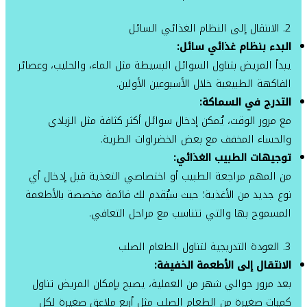
2. الانتقال إلى النظام الغذائي السائل
البدء بنظام غذائي سائل:
يبدأ المريض بتناول السوائل البسيطة مثل الماء، والحليب، وعصائر
الفاكهة الطبيعية خلال الأسبوعين الأولين.
التدرج في السماكة:
مع مرور الوقت، يُمكن إدخال سوائل أكثر كثافة مثل الزبادي
والحساء المخفف مع بعض الخضراوات الطرية.
توجيهات الطبيب الغذائي:
من المهم مراجعة الطبيب أو اختصاصي التغذية قبل إدخال أي
نوع جديد من الأغذية؛ حيث سيُقدم لك قائمة مخصصة بالأطعمة
المسموح بها والتي تتناسب مع مراحل التعافي.
3. العودة التدريجية لتناول الطعام الصلب
الانتقال إلى الأطعمة الخفيفة:
بعد مرور حوالي شهر من العملية، يصبح بإمكان المريض تناول
كميات صغيرة من الطعام الصلب مثل أربع ملاعق صغيرة لكل