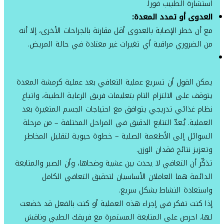
استشارة الطبيب فوراً.
العدوى أو تمدد المعدة:
مع أن خطر الإصابة بالعدوى أقل مقارنة بالجراحات الأخرى، إلا أنه
من الضروري مراقبة أي تغيرات غير معتادة في حالة المريض.
يمكن القول أن تسريع عملية التعافي بعد عملية كرمشة المعدة
يتوقف على الالتزام التام بتعليمات فريق الرعاية الطبية، واتباع
نظام غذائي تدريجي يتوافق مع احتياجات الجسم المتغيرة بعد
العملية. يُعدّ التتابع الدقيق في المراحل المختلفة – من مرحلة
السوائل إلى الأطعمة الصلبة – خطوة حيوية لتقليل المخاطر
وتعزيز نتائج فقدان الوزن.
تذكّر أن التعافي لا يحدث بين عشية وضحاها، وأن الصبر والمتابعة
الدائمة هما العاملان الأساسيان لتحقيق التعافي الكامل
واستعادة النشاط بشكل سريع.
إذا كنت تفكر في إجراء هذه العملية أو كنت بالفعل قد خضعت
لها، احرص على المتابعة المستمرة مع فريقك الطبي وناقش