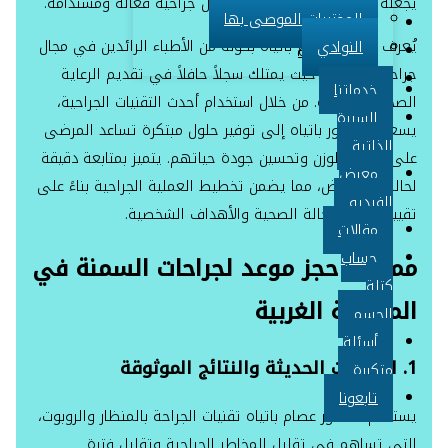
يجعله الخيار الأول للباحثين عن حلول جراحية فعّالة ومستدامة.
المختبرات الموصى بها
حساب كتلة الجسم
يُعرف الدكتور عصام باتياه بكونه من الأطباء الرائدين في مجال
النوادي
أسئلة متكررة
جراحات السمنة، حيث يمتلك سجلاً حافلاً في تقديم الرعاية
تابعونا
خدماتنا
الصحية المتميزة. من خلال استخدام أحدث التقنيات الجراحية،
السيرة
يسعى الدكتور باتياه إلى توفير حلول مبتكرة تساعد المرضى
X
الذاتية
على فقدان الوزن وتحسين جودة حياتهم. يتميز بمتابعة دقيقة
معرض
لحالة كل مريض، مما يضمن تخطيط العملية الجراحية بناءً على
الفيديو
تقييم شامل للحالة الصحية والأهداف الشخصية.
مقالات
حساب
مميزات حجز موعد لجراحات السمنة في
كتلة
المنطقة الغربية
الجسم
أسئلة
1. التقنيات الحديثة والنتائج الموثوقة
متكررة
تابعونا
يستخدم الدكتور عصام باتياه تقنيات الجراحة بالمنظار والروبوت،
التي تساهم في تقليل المخاطر الجراحية وتقليل فترة