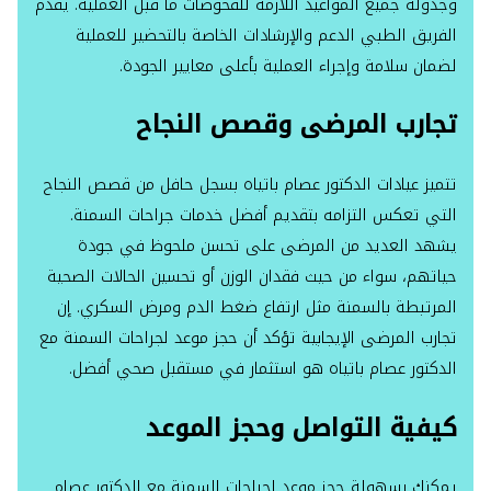
وجدولة جميع المواعيد اللازمة للفحوصات ما قبل العملية. يقدم
الفريق الطبي الدعم والإرشادات الخاصة بالتحضير للعملية
لضمان سلامة وإجراء العملية بأعلى معايير الجودة.
تجارب المرضى وقصص النجاح
تتميز عيادات الدكتور عصام باتياه بسجل حافل من قصص النجاح
التي تعكس التزامه بتقديم أفضل خدمات جراحات السمنة.
يشهد العديد من المرضى على تحسن ملحوظ في جودة
حياتهم، سواء من حيث فقدان الوزن أو تحسين الحالات الصحية
المرتبطة بالسمنة مثل ارتفاع ضغط الدم ومرض السكري. إن
تجارب المرضى الإيجابية تؤكد أن حجز موعد لجراحات السمنة مع
الدكتور عصام باتياه هو استثمار في مستقبل صحي أفضل.
كيفية التواصل وحجز الموعد
يمكنك بسهولة حجز موعد لجراحات السمنة مع الدكتور عصام