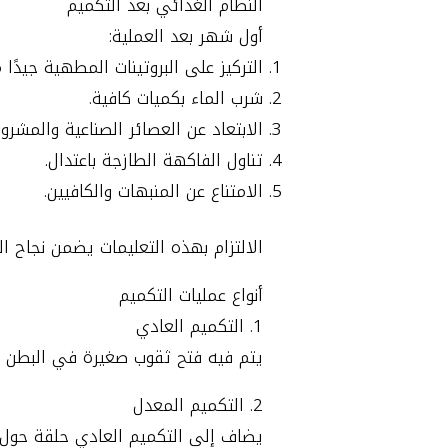
النظام الغذائي بعد التكميم
أول شهر بعد العملية:
التركيز على البروتينات المطهية جيدًا
شرب الماء بكميات كافية.
الابتعاد عن العصائر الصناعية والمشروبا
تناول الفاكهة الطازجة باعتدال.
الامتناع عن المنبهات والكافيين.
الالتزام بهذه التعليمات يضمن نجاح ال
أنواع عمليات التكميم
1. التكميم العادي
يتم فيه فتح ثقوب صغيرة في البطن لاستئصال 80% من المعدة وتدبيس الجزء الم
2. التكميم المعدل
يضاف إلى التكميم العادي حلقة حول م