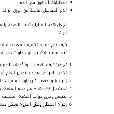
اضطرابات الدهون في الدم
آلام المفاصل الناتجة عن الوزن الزائد
تجعل هذه المزايا تكميم المعدة بالم
الزائد.
كيف تتم عملية تكميم المعدة بالمنظا
تتم عملية التكميم عبر خطوات دقيقة و
تجهيز غرفة العمليات والأدوات الطبية 
تخدير المريض سواء بالتخدير العام أ
إجراء شق صغير لا يتجاوز 2 سم لإدخال المنظار والكاميرا.
استئصال 70–85% من حجم المعدة، وتحويل الجزء المتبقي إلى شكل أنبوب طولي.
تدبيس وحرق حواف المعدة المتبقية لت
إخراج المنظار وغلق الجروح بشكل تجم