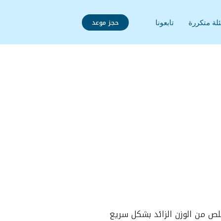
حجز موعد
لة متكررة
تابعونا
خلص من الوزن الزائد بشكل سريع