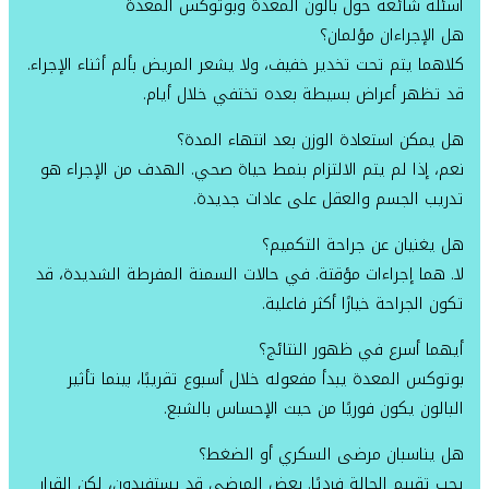
أسئلة شائعة حول بالون المعدة وبوتوكس المعدة
هل الإجراءان مؤلمان؟
كلاهما يتم تحت تخدير خفيف، ولا يشعر المريض بألم أثناء الإجراء.
قد تظهر أعراض بسيطة بعده تختفي خلال أيام.
هل يمكن استعادة الوزن بعد انتهاء المدة؟
نعم، إذا لم يتم الالتزام بنمط حياة صحي. الهدف من الإجراء هو
تدريب الجسم والعقل على عادات جديدة.
هل يغنيان عن جراحة التكميم؟
لا. هما إجراءات مؤقتة. في حالات السمنة المفرطة الشديدة، قد
تكون الجراحة خيارًا أكثر فاعلية.
أيهما أسرع في ظهور النتائج؟
بوتوكس المعدة يبدأ مفعوله خلال أسبوع تقريبًا، بينما تأثير
البالون يكون فوريًا من حيث الإحساس بالشبع.
هل يناسبان مرضى السكري أو الضغط؟
يجب تقييم الحالة فرديًا. بعض المرضى قد يستفيدون، لكن القرار