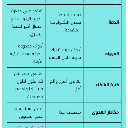
تعتمد على مهارة
دقة عالية جدًا
الجراح اليدوية، مع
الدقة
بفضل التكنولوجيا
احتمال أكبر للخطأ
المتقدمة
البشري
أدوات محدودة
أدوات مرنة تتحرك
المرونة
الحركة وصور ثنائية
بحرية داخل الجسم
الأبعاد
تعافي جيد، لكن
تعافي أسرع وألم
قد يكون أطول
فترة الشفاء
أقل
قليلًا إذا واجهت
مضاعفات
أعلى نسبيًا بسبب
مخاطر العدوى
منخفضة جدًا
حجم الشقوق