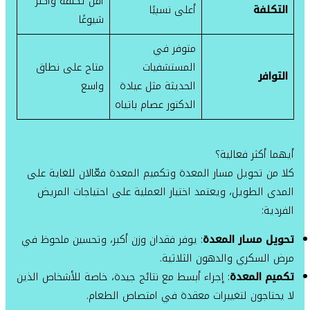
أقل تكلفة وأكثر
التكلفة
أعلى نسبيًا
شيوعًا
متوفر في
المستشفيات
متاح على نطاق
التوافر
الحديثة مثل عيادة
واسع
الدكتور عصام باتياه
أيهما أكثر فعالية؟
كلا من تحويل مسار المعدة وتكميم المعدة فعّالان للغاية على
المدى الطويل، ويعتمد اختيار العملية على احتياجات المريض
الفردية:
تحويل مسار المعدة
: يوفر فقدان وزن أكبر، وتحسين ملحوظ في
مرض السكري والدهون الثلاثية.
تكميم المعدة
: إجراء أبسط مع نتائج جيدة، خاصة للأشخاص الذين
لا يحتاجون لتغييرات معقدة في امتصاص الطعام.