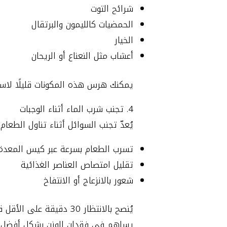
شرائح التوت
الحمضيات كالليمون والبرتقال
الخيار
أعشاب مثل النعناع أو الريحان
يمكنك هرس هذه المكونات قليلًا لاستخ
4. تجنب شرب الماء أثناء الوجبات
يُعدّ تجنب السوائل أثناء تناول الطعا
تسرب الطعام بسرعة عبر كيس المعدة
تقليل امتصاص العناصر الغذائية
شعور بالانزعاج أو الانتفاخ
يُنصح بالانتظار 30 دق
يساهم في فقدان الوزن بشكل أفضل.