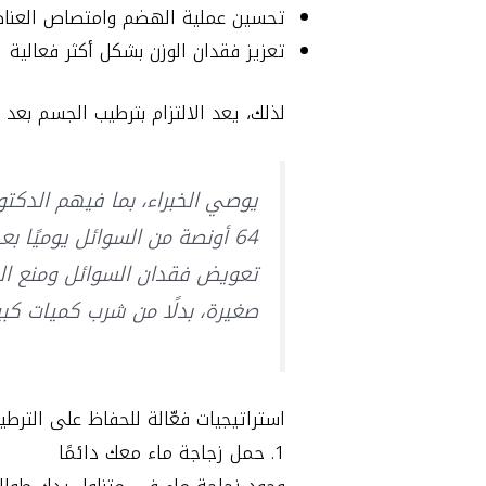
تحسين عملية الهضم وامتصاص العناصر
تعزيز فقدان الوزن بشكل أكثر فعالية
لذلك، يعد الالتزام بترطيب الجسم بعد
يوصي الخبراء، بما فيهم الدكتور
64 أونصة من السوائل يوميًا 
تعويض فقدان السوائل ومنع ال
صغيرة، بدلًا من شرب كميات كب
استراتيجيات فعّالة للحفاظ على الترط
1. حمل زجاجة ماء معك دائمًا
وجود زجاجة ماء في متناول يدك طوال 