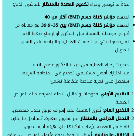
عادةً ما يُوصى بإجراء
تكميم المعدة بالمنظار
للمرضى الذين:
لديهم
مؤشر كتلة جسم (BMI) أكثر من 40
.
لديهم
مؤشر كتلة جسم (BMI) بين 35–39.9
مع معاناة من
أمراض مرتبطة بالسمنة مثل السكري أو ارتفاع ضغط الدم.
لم يحققوا نتائج من الحميات الغذائية والرياضة على المدى
الطويل.
خطوات إجراء العملية في عيادة الدكتور عصام باتياه
عند اختيارك أفضل مستشفى تكميم في المنطقة الغربية،
ستحصل على تجربة علاجية متكاملة تشمل:
التقييم الأولي
: فحوصات وتحاليل شاملة لمعرفة حالة المريض
الصحية.
التخدير العام
: تُجرى العملية تحت إشراف فريق تخدير متخصص.
التدخل الجراحي بالمنظار
: عبر شقوق صغيرة، يُستأصل ما يقارب
80% من المعدة، ويُعاد تشكيلها على هيئة أنبوب ضيق.
الإغلاق والمتابعة
: تُغلق الشقوق بدقة ويُنقل المريض إلى غرفة