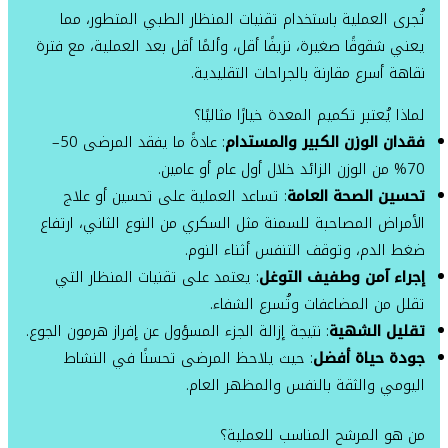
تُجرى العملية باستخدام تقنيات المنظار الطبي المتطور، مما
يعني شقوقًا صغيرة، نزيفًا أقل، وألمًا أقل بعد العملية، مع فترة
نقاهة أسرع مقارنة بالجراحات التقليدية.
لماذا يُعتبر تكميم المعدة خيارًا مثاليًا؟
فقدان الوزن الكبير والمستدام
: عادةً ما يفقد المرضى 50–
70% من الوزن الزائد خلال أول عام أو عامين.
تحسين الصحة العامة
: تساعد العملية على تحسين أو علاج
الأمراض المصاحبة للسمنة مثل السكري من النوع الثاني، ارتفاع
ضغط الدم، وتوقف التنفس أثناء النوم.
إجراء آمن وطفيف التوغل
: يعتمد على تقنيات المنظار التي
تقلل من المضاعفات وتُسرع الشفاء.
تقليل الشهية
: نتيجة إزالة الجزء المسؤول عن إفراز هرمون الجوع.
جودة حياة أفضل
: حيث يلاحظ المرضى تحسنًا في النشاط
اليومي والثقة بالنفس والمظهر العام.
من هو المرشح المناسب للعملية؟