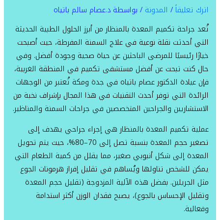
اترك تعليقاً
/
المدونة
/ بواسطة
د.عصام سالم باتياه
تُعد جراحة تكميم المعدة بالمنظار من أبرز الحلول الطبية الحديثة
التي أحدثت نقلة نوعية في علاج السمنة المفرطة، حيث أصبحت
خيارًا رئيسيًا للمرضى الباحثين عن حياة صحية وجودة أفضل. وفي
حال كنت تبحث عن أفضل مستشفى تكميم في المنطقة الغربية،
فإن عيادة الدكتور عصام باتياه في جدة ومكة تُعتبر من الوجهات
الرائدة التي توفر أحدث التقنيات في هذا المجال بإشراف نخبة من
الاستشاريين والجراحين المتخصصين في جراحات السمنة والمناظير.
عملية تكميم المعدة بالمنظار هي إجراء جراحي يهدف إلى
تصغير حجم المعدة بنسبة تصل إلى 70–80%، حيث يتم تحويل
المعدة إلى شكل أنبوبي صغير، مما يقلل من كمية الطعام التي
يمكن للشخص تناولها ويُساهم في تقليل إفراز هرمونات الجوع
مثل الجريلين. بفضل هذه الآلية المزدوجة (تقليل حجم المعدة
وتقليل الإحساس بالجوع)، يصبح فقدان الوزن أكثر استدامة
وفعالية.