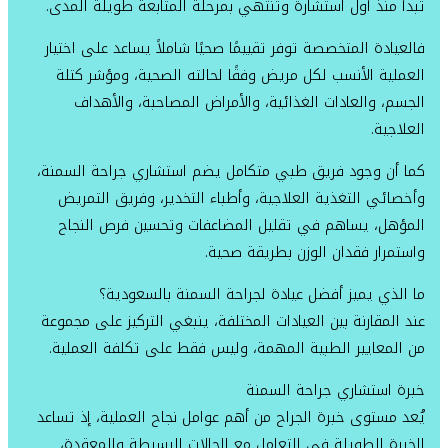
تبدأ منذ أول استشارة وتنتهي بمرحلة المتابعة طويلة المدى.
فالعيادة المتخصصة توفر تقييمًا صحيًا شاملاً يساعد على اختيار
العملية الأنسب لكل مريض وفقًا لحالته الصحية، ومؤشر كتلة
الجسم، والعادات الغذائية، والأمراض المصاحبة، والأهداف
العلاجية.
كما أن وجود فريق طبي متكامل يضم استشاري جراحة السمنة،
وأخصائي التغذية العلاجية، وأطباء التخدير، وفريق التمريض
المؤهل، يساهم في تقليل المضاعفات وتحسين فرص النجاح
واستمرار فقدان الوزن بطريقة صحية.
ما الذي يميز أفضل عيادة لجراحة السمنة بالسعودية؟
عند المقارنة بين العيادات المختلفة، ينبغي التركيز على مجموعة
من المعايير الطبية المهمة، وليس فقط على تكلفة العملية.
خبرة استشاري جراحة السمنة
يُعد مستوى خبرة الجراح من أهم عوامل نجاح العملية، إذ تساعد
الخبرة الطويلة في التعامل مع الحالات البسيطة والمعقدة،