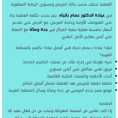
العملية تختلف بحسب حالة المريض ومستوى الرعاية المطلوبة.
في
عيادة الدكتور عصام باتياه
، يتم تحديد تكلفة العملية بناءً
على الفحوصات الأولية وحاجة المريض، مع الحرص على تقديم
أسعار تنافسية مقارنة ببقية المراكز في
جدة ومكة
مع الحفاظ
على أعلى معايير الأمان الطبي.
لماذا عيادة د.عصام باتياه هي أفضل عيادة تكميم بالمنطقة
الغربية؟
خبرة طويلة في إجراء مئات من عمليات التكميم الناجحة.
فريق طبي متكامل على أعلى مستوى.
أحدث الأجهزة والتقنيات الطبية العالمية.
متابعة دقيقة للمريض بعد العملية لضمان أفضل النتائج.
موقع مميز يخدم المرضى من جدة ومكة وسائر المنطقة الغربية.
الخلاصة
إذا كنت تعاني من السمنة المفرطة وتبحث عن حل فعال يعيد لك
حياتك وصحتك، فإن عملية تكميم المعدة بالمنظار هي خيارك