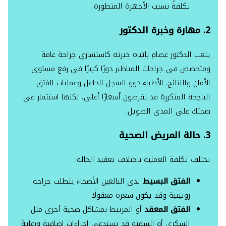
تكلفةً بسبب الأجهزة المتطورة.
2. مهارة وخبرة الدكتور
يلعب الدكتور عصام باتياه خبرته كاستشاري جراحة عامة
ومتخصص في جراحات المناظير دورًا كبيرًا في رفع مستوى
الأمان والنتائج. الأطباء ذوو السجل الحافل وعمليات الفتق
الناجحة المتكررة قد يفرضون أسعارًا أعلى، لكنها استثمار في
صحتك على المدى الطويل.
3. حالة المريض الصحية
تختلف تكلفة العملية باختلاف تعقيد الحالة:
الفتق البسيط
لدى البالغين الأصحاء يتطلب جراحة
روتينية وقد يكون سعره معقولًا.
الفتق المعقد
أو المرتبط بمشاكل صحية أخرى مثل
السكري أو السمنة قد يستدعي إجراءات إضافية ورعاية