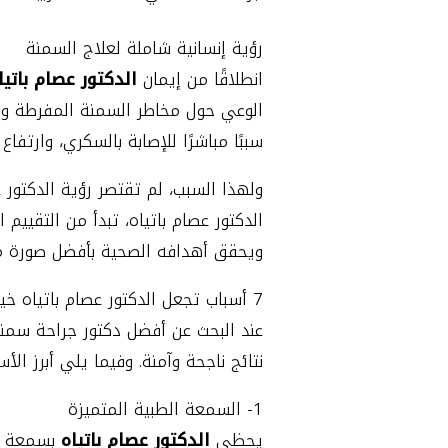
رؤية إنسانية شاملة لعلاج السمنة
انطلاقًا من إيمان
الدكتور عصام باتيا
الوعي حول مخاطر السمنة المفرطة وت
سببًا مباشرًا للإصابة بالسكري، وارتفا
ولهذا السبب، لم تقتصر رؤية الدكتور
الدكتور عصام باتياه، تبدأ من التقييم
ويحقق أهدافه الصحية بأفضل صورة م
7 أسباب تجعل الدكتور عصام باتياه خيارك الأول لجراحات السمنة
عند البحث عن أفضل دكتور جراحة سمن
نتائج ناجحة وآمنة. وفيما يلي أبرز ال
1- السمعة الطبية المتميزة
يحظى
الدكتور عصام باتياه
بسمعة ط