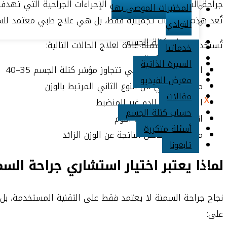
جراحة السمنة هي مجموعة من الإجراءات الجراحية التي تهدف 
المختبرات الموصى بها
معرض الفيديو
تُعد هذه العمليات تجميلية فقط، بل هي علاج طبي معتمد للسم
النوادي
مقالات
حساب كتلة الجسم
تُستخدم جراحة السمنة عادة لعلاج الحالات التالية:
خدماتنا
أسئلة متكررة
السيرة الذاتية
السمنة المفرطة التي تتجاوز مؤشر كتلة الجسم 35–40
تابعونا
معرض الفيديو
مرض السكري من النوع الثاني المرتبط بالوزن
مقالات
X
ارتفاع ضغط الدم غير المنضبط
حساب كتلة الجسم
انقطاع النفس أثناء النوم
أسئلة متكررة
مشاكل المفاصل الناتجة عن الوزن الزائد
تابعونا
لماذا يعتبر اختيار استشاري جراحة السمن
X
نجاح جراحة السمنة لا يعتمد فقط على التقنية المستخدمة، 
على: