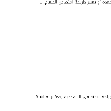
دة أو تغيير طريقة امتصاص الطعام. لا
ي جراحة سمنة في السعودية ينعكس مباشرة