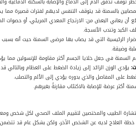
ر توقف تدفق الدم إلى الدماغ والإصابة بالسكتة الدماغية والنوب
صابين بالسمنة قد يتوقف التنفس لديهم لفترات قصيرة مما يجع
 أن يعاني البعض من: الارتجاع المعدي المريئي، أو حصوات المرا
ف الكبد وتندب الأنسجة.
رار الرئيسية التي قد يصاب بها مرضى السمنة حيث أنه بسبب ا
لبة وضيقة.
 السمنة في جعل خلايا الجسم أكثر مقاومة للإنسولين مما يؤد
ت:
يؤدي الوزن الزائد إلى زيادة الضغط على العظام وبالتالي
لضغط على المفاصل والذي بدوره يؤدي إلى الألم والتصلب.
ة أكثر عرضة للإصابة بالاكتئاب مقارنةً بغيرهم.
شارة الطبيب والمختصين لتقييم الملف الصحي لكل شخص ومعرفة
طة العلاج لديه عن الشخص الآخر، ولكن بشكل عام قد تتضمن خ