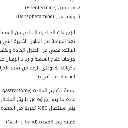
فينترمين (Phentermine).
بنزفيتامين (Benzphetamine).
الإجراءات الجراحية للتخلص من السمن
تعد الجراحة من الحلول الأخيرة التي 
الثالثة، فهي من الحلول الحادة ولكنه
جراحات علاج السمنة وازداد الإقبال 
ذكرناها لك وعلى الرغم من تعدد الجر
السمنة، ما يأتي:6
عملية تكميم المعدة (Sleeve gastrectomy)
عادةً ما يتم إجراؤه عن طريق المنظا
يتم استئصال 80% تقريبًا من المعدة لتقليل حجم المعدة والذي بدوره يؤدي لتحديد مقدار الطعام الذي يمكن للشخص استهلاكه.
عملية ربط المعدة (Gastric band)