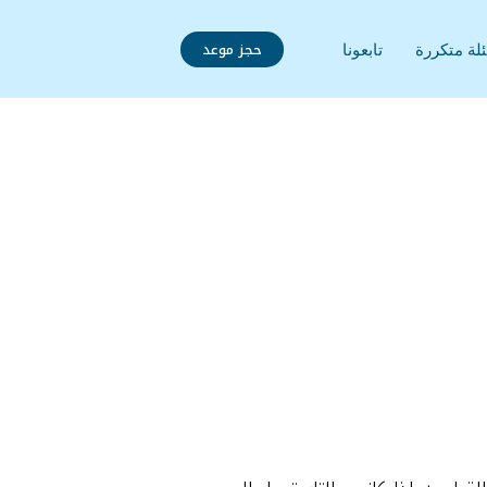
حجز موعد
لة متكررة
تابعونا