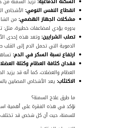
السكتة الدماغية:
تزيد السمنة من خط
انقطاع النفس النومي:
الأشخاص الم
مشكلات الجهاز الهضمي:
من الشائع
بدوره يؤدي لمضاعفات خطيرة، مثل: تل
تصلب الشرايين:
وتعد هذه إحدى الأض
الدموية التي تحمل الدم إلى القلب ص
ارتفاع نسبة السكر في الدم:
تساهم
فقدان كثافة العظام وكتلة العضلا
العظام والعضلات، كما أنه قد يزيد ا
الاكتئاب:
يعد الأشخاص المصابين بالسمن
ما طرق علاج السمنة؟
نؤكد في هذه الفقرة على أهمية است
للسمنة، حيث أن كل شخص قد تختلف خ