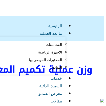
أقل
تخطي
الدكتور عصام سالم باتياه
وزن
إلى
لعملية
المحتوى
تكميم
الرئيسية
المعدة
ما بعد العملية
الفيتامينات
الأجهزة الرياضية
المختبرات الموصى بها
وزن عملية تكميم الم
النوادي
خدماتنا
السيرة الذاتية
معرض الفيديو
مقالات