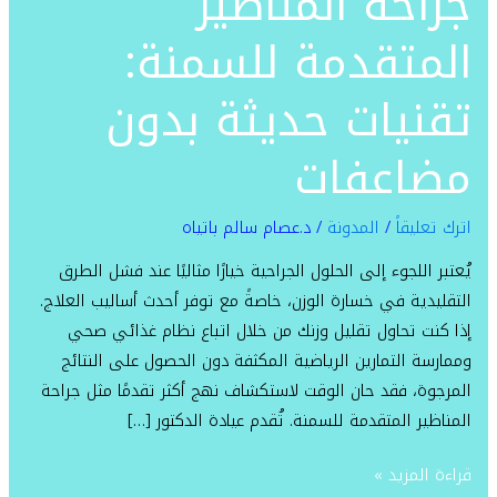
جراحة المناظير
للسمنة:
المتقدمة للسمنة:
تقنيات
حديثة
تقنيات حديثة بدون
بدون
مضاعفات
مضاعفات
اترك تعليقاً
/
المدونة
/
د.عصام سالم باتياه
يُعتبر اللجوء إلى الحلول الجراحية خيارًا مثاليًا عند فشل الطرق
التقليدية في خسارة الوزن، خاصةً مع توفر أحدث أساليب العلاج.
إذا كنت تحاول تقليل وزنك من خلال اتباع نظام غذائي صحي
وممارسة التمارين الرياضية المكثفة دون الحصول على النتائج
المرجوة، فقد حان الوقت لاستكشاف نهج أكثر تقدمًا مثل جراحة
المناظير المتقدمة للسمنة. تُقدم عيادة الدكتور […]
قراءة المزيد »