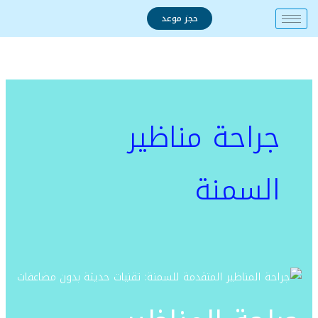
خطي
حجز موعد
لى
لمحتوى
جراحة مناظير
السمنة
جراحة
المناظير
المتقدمة