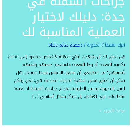
جراحات السمنة في
جدة:
جدة: دليلك لاختيار
دليلك
لاختيار
العملية المناسبة لك
العملية
المناسبة
اترك تعليقاً
/
المدونة
/
د.عصام سالم باتياه
لك
هل سبق لك أن شاهدت نتائج مذهلة لأشخاص خضعوا إلى عملية
تكميم المعدة أو ربط المعدة واستعدوا صحتهم وثقتهم
بأنفسهم؟ من الطبيعي أن تشعر بالحماس وربما تتساءل: هل
يمكن أن أحقق نفس النتائج؟ الإجابة الصادقة هي: نعم، ولكن
ليس بالضرورة بنفس الطريقة. فنجاح جراحات السمنة لا يعتمد
فقط على نوع العملية، بل يرتكز بشكل أساسي […]
قراءة المزيد »