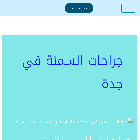
خطي
حجز موعد
لى
لمحتوى
جراحات السمنة في
جدة
جراحات
السمنة
في