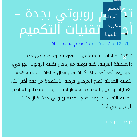
روبوتي
تكميم روبوتي بجدة –
الجسم
بجدة
أسئلة
–
أحدث تقنيات التكميم
أحدث
متكررة
تقنيات
تابعونا
اترك تعليقاً
/
المدونة
/
د.عصام سالم باتياه
التكميم
شهدت جراحات السمنة في السعودية، وخاصة في جدة
X
والمنطقة الغربية، نقلة نوعية مع إدخال تقنية الروبوت الجراحي،
الذي يعد أحد أحدث الابتكارات في مجال جراحات السمنة. هذه
التقنية الحديثة تمنح المرضى فرصة الاستفادة من دقة أكبر أثناء
العمليات وتقليل المضاعفات، مقارنة بالطرق التقليدية والمناظير
الطبية التقليدية. وقد أصبح تكميم روبوتي جدة خيارًا مثاليًا
للراغبين في […]
قراءة المزيد »