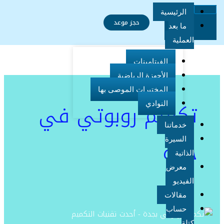
خطي
الرئيسية
لى
حجز موعد
ما بعد
لمحتوى
العملية
الفيتامينات
الأجهزة الرياضية
المختبرات الموصى بها
تكميم روبوتي في
النوادي
خدماتنا
جدة
السيرة
الذاتية
معرض
الفيديو
مقالات
حساب
تكميم
كتلة