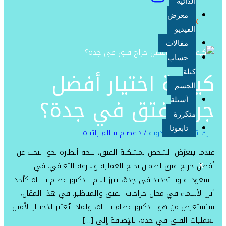
الذاتية
معرض
X
الفيديو
مقالات
كيفية
حساب
اختيار
كيفية اختيار أفضل
كتلة
أفضل
الجسم
جراح
جراح فتق في جدة؟
أسئلة
فتق
متكررة
في
تابعونا
اترك تعليقاً
/
المدونة
/
د.عصام سالم باتياه
جدة؟
عندما يتعرّض الشخص لمشكلة الفتق، تتجه أنظاره نحو البحث عن
X
أفضل جراح فتق لضمان نجاح العملية وسرعة التعافي. في
السعودية وبالتحديد في جدة، يبرز اسم الدكتور عصام باتياه كأحد
أبرز الأسماء في مجال جراحات الفتق والمناظير. في هذا المقال،
سنستعرض من هو الدكتور عصام باتياه، ولماذا يُعتبر الاختيار الأمثل
لعمليات الفتق في جدة، بالإضافة إلى […]