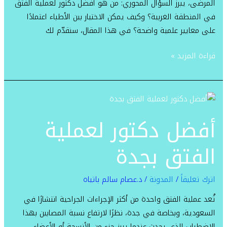
المرضى، يبرز السؤال المحوري: من هو أفضل دكتور لعملية الفتق
في المنطقة الغربية؟ وكيف يمكن الاختيار بين الأطباء اعتمادًا
على معايير علمية واضحة؟ في هذا المقال، سنقدّم لك
قراءة المزيد »
أفضل
دكتور
أفضل دكتور لعملية
لعملية
الفتق
الفتق بجدة
بجدة
اترك تعليقاً
/
المدونة
/
د.عصام سالم باتياه
تُعد عملية الفتق واحدة من أكثر الإجراءات الجراحية انتشارًا في
السعودية، وبخاصة في جدة، نظرًا لارتفاع نسبة المصابين بهذا
الاضطراب الذي يحدث عندما يبرز جزء من الأنسجة أو الأعضاء