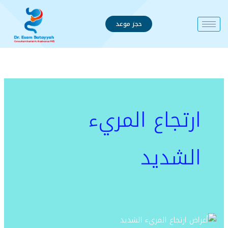
خطي
لى
حجز موعد
لمحتوى
ارتجاع المريء
الشديد
أعراض