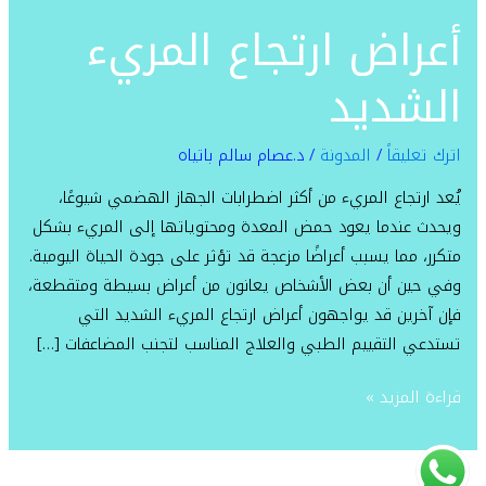
ارتجاع
أعراض ارتجاع المريء
المريء
الشديد
الشديد
اترك تعليقاً
/
المدونة
/
د.عصام سالم باتياه
يُعد ارتجاع المريء من أكثر اضطرابات الجهاز الهضمي شيوعًا،
ويحدث عندما يعود حمض المعدة ومحتوياتها إلى المريء بشكل
متكرر، مما يسبب أعراضًا مزعجة قد تؤثر على جودة الحياة اليومية.
وفي حين أن بعض الأشخاص يعانون من أعراض بسيطة ومتقطعة،
فإن آخرين قد يواجهون أعراض ارتجاع المريء الشديد التي
تستدعي التقييم الطبي والعلاج المناسب لتجنب المضاعفات […]
قراءة المزيد »