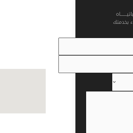
صفحات مهمة
ـــــــاه
 بخدمتك
للتواصل المباشر
m
0556715540
موقعنا على الخريطة
وسائل التواصل الاج