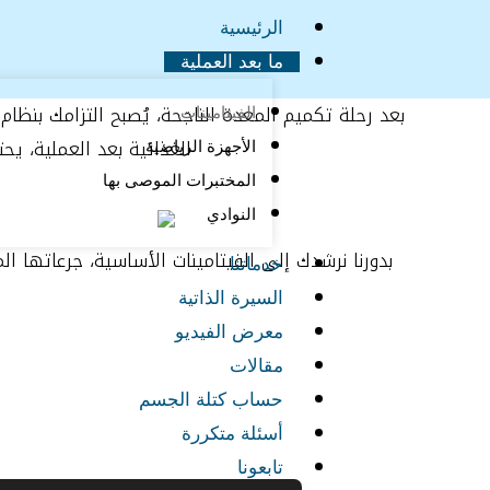
خطي
الرئيسية
لى
ما بعد العملية
لمحتوى
بعد رحلة تكميم المعدة الناجحة، يُصبح التزامك بنظا
الفيتامينات
الغذائية بعد العملية، يح
الأجهزة الرياضية
المختبرات الموصى بها
النوادي
بدورنا نرشدك إلى الفيتامينات الأساسية، جرعاتها ا
خدماتنا
السيرة الذاتية
معرض الفيديو
مقالات
حساب كتلة الجسم
أسئلة متكررة
تابعونا